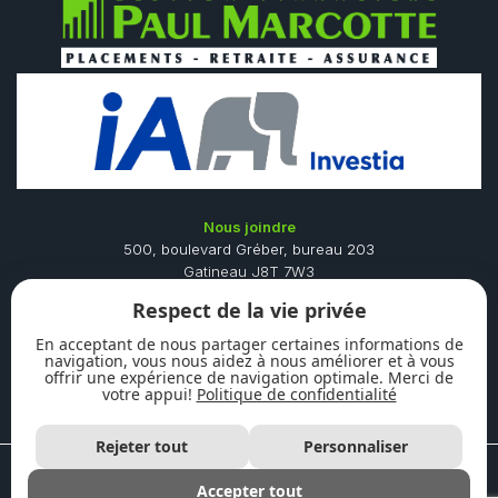
Nous joindre
500, boulevard Gréber, bureau 203
Gatineau J8T 7W3
Téléphone :
819 561-7878
Respect de la vie privée
Télécopieur :
819 561-6877
Sans frais :
877 561-7878
En acceptant de nous partager certaines informations de
navigation, vous nous aidez à nous améliorer et à vous
Heures d'ouverture
offrir une expérience de navigation optimale. Merci de
Lundi au Jeudi : de 8h00 à 16h30
votre appui!
Politique de confidentialité
Vendredi : de 8h00 à 13h00
Rejeter tout
Personnaliser
© 2016 - 2026 Paul Marcotte Tous droits réservés.
Avis légal
|
Politique de confidentialité
Accepter tout